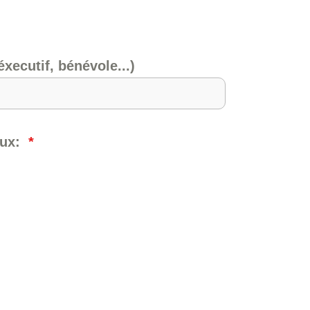
xecutif, bénévole...)
eaux:
*