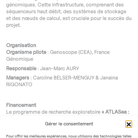
génomiques. Cette infrastructure, comprenant des
séquenceurs haut débit, des systèmes de stockage
et des nœuds de calcul, est cruciale pour le succès du
projet.
Organisation
Organisme pilote
: Genoscope (CEA), France
Génomique
Responsable
: Jean-Marc AURY
Managers
: Caroline BELSER-MENGUY & Janaina
RIGONATO
Financement
Le programme de recherche exploratoire
« ATLASea :
Atlas des génomes marins »
et le projet ciblé
SEQ-
Gérer le consentement
Sea
(ANR-22-EXAT-0003) bénéficient d’une aide de
l’État gérée par l’
Agence Nationale de la Recherche
Pour offrir les meilleures expériences, nous utilisons des technologies telles