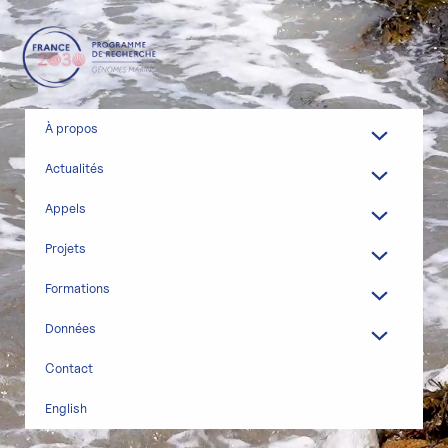
Aller
au
contenu
À propos
Actualités
Appels
Projets
Formations
Données
Contact
English