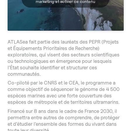
marketing et activer ce contenu
ATLASea fait partie des lauréats des PEPR (Projets
et Équipements Prioritaires de Recherche)
exploratoires, qui visent des secteurs scientifiques
ou technologiques en émergence pour lesquels
l’État souhaite identifier et structurer ces
communautés.
Co-piloté par le CNRS et le CEA, le programme a
comme objectif de séquencer le génome de 4 500
espèces marines avec une forte couverture des
espèces de métropole et de territoires ultramarins.
Financé sur 8 ans dans le cadre de France 2030, il
permettra entre autres de comprendre, de protéger
et d’étudier l’ensemble des formes du vivant dans
toute leur diversité.