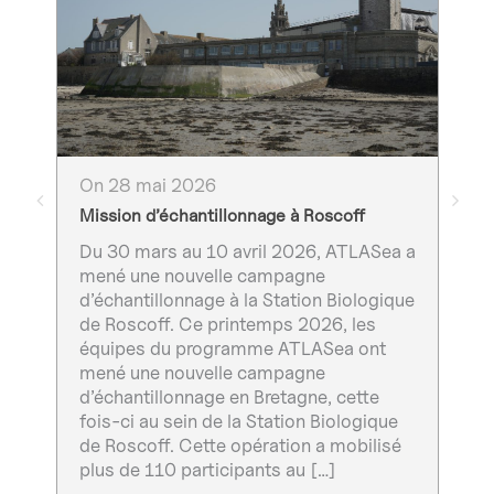
On 
On 28 mai 2026
Con
Mission d’échantillonnage à Roscoff
d’A
Du 30 mars au 10 avril 2026, ATLASea a
Mer
mené une nouvelle campagne
d’A
d’échantillonnage à la Station Biologique
prè
de Roscoff. Ce printemps 2026, les
d’I
équipes du programme ATLASea ont
con
mené une nouvelle campagne
rés
d’échantillonnage en Bretagne, cette
Hug
fois-ci au sein de la Station Biologique
Win
de Roscoff. Cette opération a mobilisé
ouv
plus de 110 participants au […]
pri