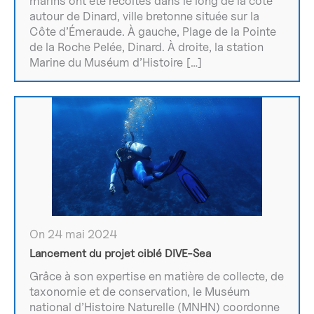
marins ont été récoltés dans le long de la côte
autour de Dinard, ville bretonne située sur la
Côte d’Émeraude. À gauche, Plage de la Pointe
de la Roche Pelée, Dinard. À droite, la station
Marine du Muséum d’Histoire […]
On 24 mai 2024
Lancement du projet ciblé DIVE-Sea
Grâce à son expertise en matière de collecte, de
taxonomie et de conservation, le Muséum
national d’Histoire Naturelle (MNHN) coordonne