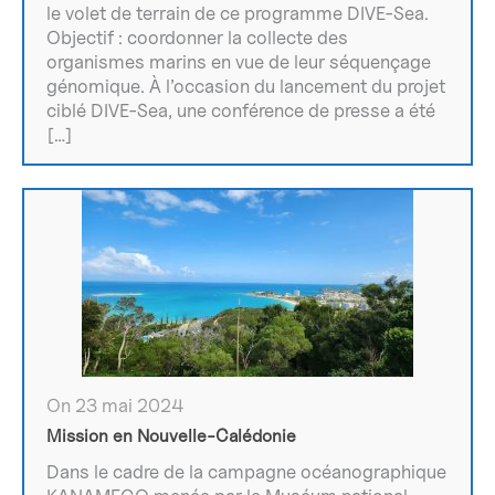
le volet de terrain de ce programme DIVE-Sea.
Objectif : coordonner la collecte des
organismes marins en vue de leur séquençage
génomique. À l’occasion du lancement du projet
ciblé DIVE-Sea, une conférence de presse a été
[…]
On 23 mai 2024
Mission en Nouvelle-Calédonie
Dans le cadre de la campagne océanographique