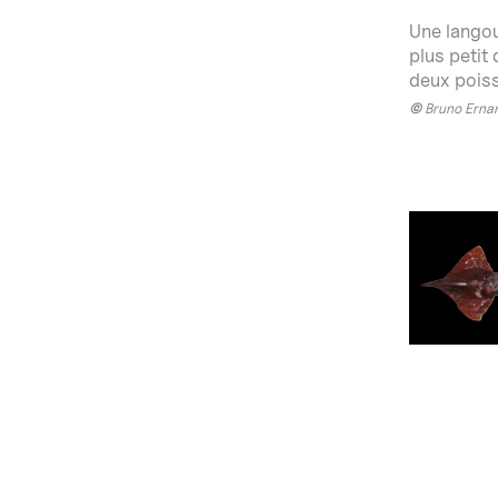
Une langou
plus petit
deux poiss
©
Bruno Erna