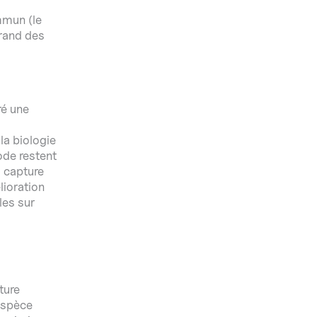
mmun (le
grand des
ré une
la biologie
ode restent
 capture
lioration
les sur
ture
espèce