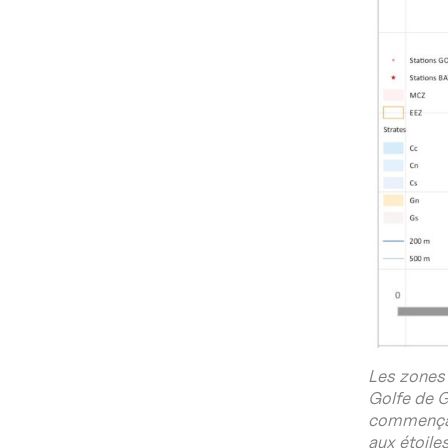
Les zones
Golfe de G
commençan
aux étoile