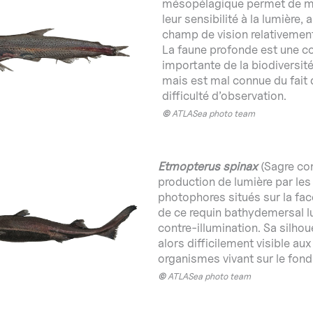
mésopélagique permet de m
leur sensibilité à la lumière, 
champ de vision relativement 
La faune profonde est une 
importante de la biodiversit
mais est mal connue du fait 
difficulté d’observation.
©
ATLASea photo team
Etmopterus spinax
(Sagre co
production de lumière par les
photophores situés sur la fac
de ce requin bathydemersal lu
contre-illumination. Sa silhou
alors difficilement visible aux
organismes vivant sur le fond
©
ATLASea photo team