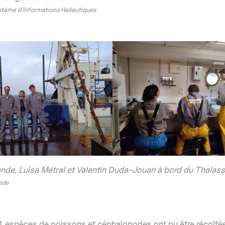
tème d’Informations Halieutiques
nde, Luisa Métral et Valentin Duda-Jouan à bord du Thalas
nde
61 espèces de poissons et céphalopodes ont pu être récolté