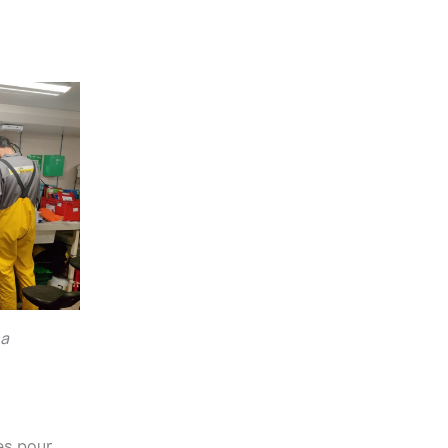
sa
es pour