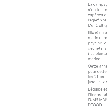
La campagn
récolte de
espèces dé
l’églefin 
Mer Celtiq
Elle réali
marin dans
physico-ch
déchets, 
(les plant
marins.
Cette anné
pour cette
les 21 pre
jusqu’aux e
L’équipe é
l’Ifremer 
l’UMR MARB
DECOD.