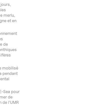
jours,
ales
e merlu,
ogne et en
ironnement
es
ce de
enthiques
ifères
e mobilisé
ea pendant
nental
VE-Sea pour
emer de
n de l’UMR