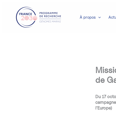
Aller
au
contenu
À propos
Actu
Missi
de G
Du 17 octo
campagne E
l’Europe)